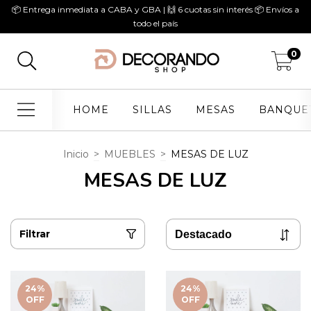
📦 Entrega inmediata a CABA y GBA | 🙌 6 cuotas sin interés 📦 Envíos a
todo el país
0
HOME
SILLAS
MESAS
BANQUE
Inicio
>
MUEBLES
>
MESAS DE LUZ
MESAS DE LUZ
Filtrar
24
%
24
%
OFF
OFF