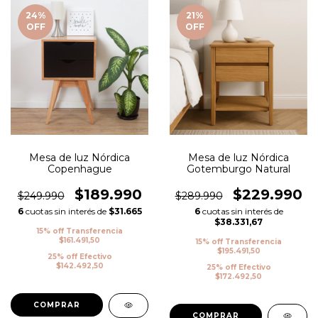
24
%
21
%
OFF
OFF
Mesa de luz Nórdica
Mesa de luz Nórdica
Copenhague
Gotemburgo Natural
$189.990
$229.990
$249.990
$289.990
6
cuotas sin interés de
$31.665
6
cuotas sin interés de
$38.331,67
15% off Transferencia
$161.491,50
15% off Transferencia
$195.491,50
25% off Efectivo
$142.492,50
25% off Efectivo
$172.492,50
COMPRAR
COMPRAR