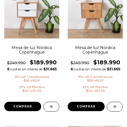
Mesa de luz Nórdica
Mesa de luz Nórdica
Copenhague
Copenhague
$189.990
$189.990
$249.990
$249.990
6
cuotas sin interés de
$31.665
6
cuotas sin interés de
$31.665
15% off Transferencia
15% off Transferencia
$161.491,50
$161.491,50
25% off Efectivo
25% off Efectivo
$142.492,50
$142.492,50
COMPRAR
COMPRAR