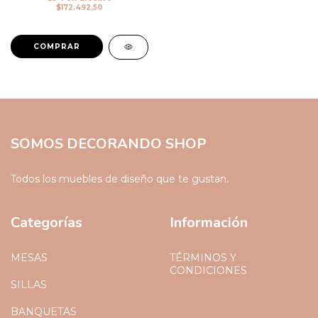
$172.492,50
COMPRAR
SOMOS DECORANDO SHOP
Todos los muebles de diseño que te gustan.
Categorías
Información
MESAS
TÉRMINOS Y
CONDICIONES
SILLAS
BANQUETAS