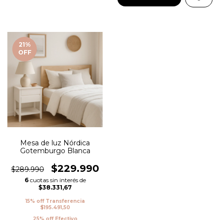
21
%
OFF
Mesa de luz Nórdica
Gotemburgo Blanca
$229.990
$289.990
6
cuotas sin interés de
$38.331,67
15% off Transferencia
$195.491,50
25% off Efectivo